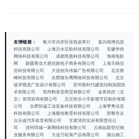
友情链接：
银川市兴庆区张燕皮草行
嘉兴阅博信息
科技有限公司
上海沂水弦歌科技有限公司
安徽华冉
网络科技有限公司
成都简惠科技有限公司
海南电影
网
新疆果业大唐丝路电子商务有限公司
上海天旸信
息科技有限公司
大连创兴传媒广告有限公司
北京致
峰科技有限公司
合肥猫头鹰网络科技有限公司
北京
彼岸视觉广告设计有限公司
苏州新时代建筑结构加固技
术有限公司
郑州鹤喜堂商贸有限公司
金券风控（北
京）管理咨询有限公司
北京快乐小手影视节目制作有限
公司
合肥恒诚工业装备科技有限公司
上海苹粤信息
科技有限公司
上海载恒教育科技有限公司
邯郸市丛
台乐途汽车租赁有限公司
甘肃清邦实业有限责任公
司
漳州同城一家网络科技有限公司
云南如新世纪物
业服务有限公司
大连万砣海产品有限公司
烟台婚工