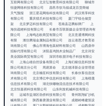
互联网有限公司
北京弘智教育科技有限公司
聊城市
恒捷网络科技有限公司
昌邑市饮马镇成龙百货商铺
天气预报
浙江星花网络科技有限公司
武汉简享科技
有限公司
重庆猎爪科技有限公司
厦门宇锐仓储货
架
北京梦迈科技有限公司
苍南县迈腾标牌厂
上
海扶疏鲤科技有限公司
长春市百联新媒企业管理咨询有
限公司
上海鸣志欧商贸有限公司
北京意通博网科技
有限
潍坊腾瑞金属制品有限公司
连云港恩才教育咨
询有限公司
佛山市博海包装材料有限公司
山西鼎华
招标代理有限公司
沭阳县鸿鹄木业制品厂
北京诗安
美业国际商贸有限公司
深圳市欧朋洋电子科技有限公
司
上海山雄自控设备有限公司
上海幻棱信息科技有
限公司南京分公司
周易算命
北京德泽新企业管理咨
询有限公司
北京楠笙科技有限公司
长春伙客信息技
术有限公司
北京博亿申信息科技有限公司
上海楷晟
信息技术有限公司
湖北快嘟物流信息技术有限公司
北京恒嘉祺科技有限公司
山东利发机械科技有限公
司
运城市盐湖区劲侨科技有限公司
青州凯翔矿沙机
械有限公司
陕西秦唐酒业有限公司
成都岭峰建筑设
计有限公司
厦门大野躬耕科技有限公司
成都数字探