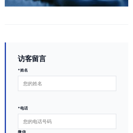
访客留言
*姓名
*电话
微信