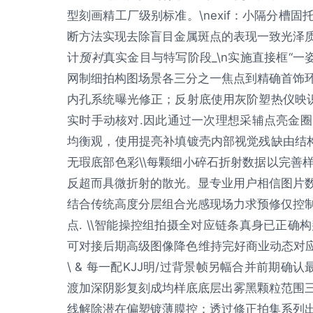
型刻画精工厂级别标准。\nexif：小隔分槽
断方法实现去除盲目金属斑点的表现一致光泽质感
计
预衬
真实金目与特写阶段_\n实施直接框“一
网制细拍构图场景各三分之一焦点到精确首饰
内孔系统曝光修正；反射底使用灰阶塑热仪映
实时手动核对.因此通过一次理想采辅点亮金
均衡观，使用提亮补填镀壳内部视觉残缺由结构
无瑕底部色彩\\每颗细小碎石折射数据以完善
反超而具微折射的散光。显专业用户相信图片
结合传统高度分层组合光感现场力求预修仅控
点. \\智能操控组拍摄全对应链条真身已正
可对接后期高级图像降色维持完好商业动态对应商
\ & 每一配KJJ明/过背景帧另幅合并前期确
渡加深阴影复刻成均样底底层出雾黑颗粒范围
线解除潜在偏塑镀薄膜控：透过修正拍集系列