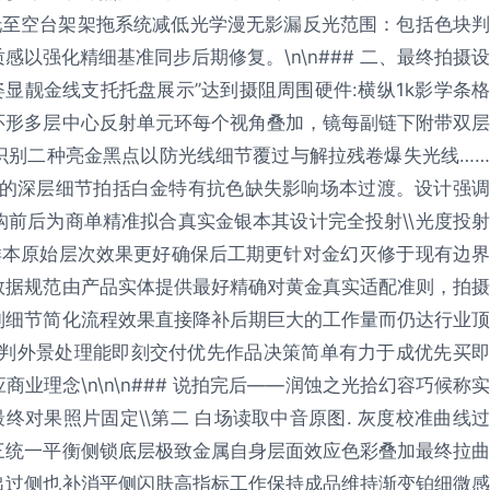
固托至空台架架拖系统减低光学漫无影漏反光范围：包括色块判
以强化精细基准同步后期修复。\n\n### 二、最终拍摄设
姿显靓金线支托托盘展示”达到摄阻周围硬件:横纵1k影学条
环形多层中心反射单元环每个视角叠加，镜每副链下附带双层
识别二种亮金黑点以防光线细节覆过与解拉残卷爆失光线……
圈的深层细节拍括白金特有抗色缺失影响场本过渡。设计强调
前后为商单精准拟合真实金银本其设计完全投射\\光度投射
样本原始层次效果更好确保后工期更针对金幻灭修于现有边界
数据规范由产品实体提供最好精确对黄金真实适配准则，拍摄
制细节简化流程效果直接降补后期巨大的工作量而仍达行业顶
确构判外景处理能即刻交付优先作品决策简单有力于成优先买即
业理念\n\n\n### 说拍完后——润蚀之光拾幻容巧候称实
认最终对果照片固定\\第二 白场读取中音原图. 灰度校准曲线过
三统一平衡侧锁底层极致金属自身层面效应色彩叠加最终拉曲
出过侧也补消平侧闪肤高指标工作保持成品维持渐变铂细微感