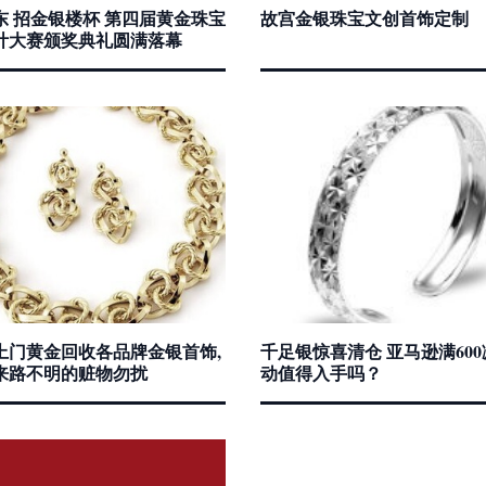
东 招金银楼杯 第四届黄金珠宝
故宫金银珠宝文创首饰定制
计大赛颁奖典礼圆满落幕
上门黄金回收各品牌金银首饰,
千足银惊喜清仓 亚马逊满600减
来路不明的赃物勿扰
动值得入手吗？