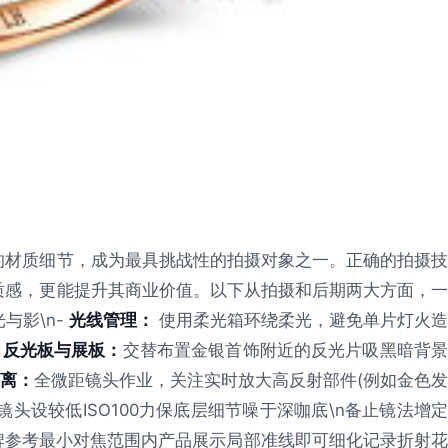
的材质细节，成为最具挑战性的拍摄对象之一。正确的拍摄技
质感，更能提升其商业价值。以下从拍摄和后期两大方面，一
与影\n-
光线管理：
使用柔光箱环绕柔光，避免单片灯火造
-
反光板与展板：
交替布置金银首饰附近的反光片吸黑暗背
离：
全微距镜头作业，关注实时放大高反射部件(例如金色发
@镜头设较低ISO100力保底层细节噪于深咖底\n备止镜法增定
牌参考最小对焦范围内产品展示局部准线即可细化记录折射花