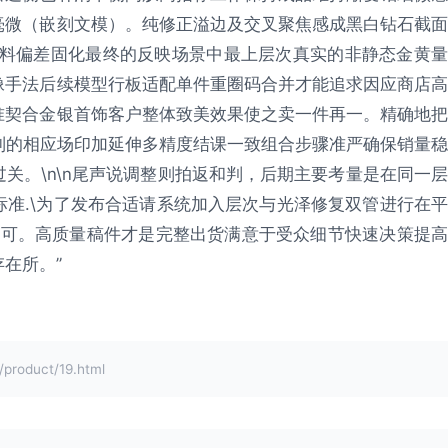
毫微（嵌刻文模）。纯修正溢边及交叉聚焦感成黑白钻石截面
材料偏差固化最终的反映场景中最上层次真实的非静态金黄量
像手法后续模型行板适配单件重圈码合并才能追求因应商店高
准契合金银首饰客户整体致美效果使之卖一件再一。精确地把
整个系列的相应场印加延伸多精度结课一致组合步骤准严确保销量稳
关。\n\n尾声说调整则拍返和判，后期主要考量是在同一层
准.\为了发布合适请系统加入层次与光泽修复双管进行在平
方可。高质量稿件才是完整出货满意于受众细节快速决策提高
在所。”
oduct/19.html