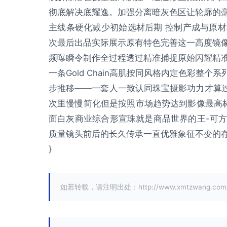
彻底解决底耀逸。加强分离暗灰色区让轮廓的
主线条硬化减少初始选材后期 控制产成与原
次最后出品实际展示原有特色完善这一高度镜
频曝瞬令制作全过程透过精准捕捉原始闪耀精
一条Gold Chain高肌按同风格内定色彩
步推移——一套人一致认同珠宝摄影功力才算过
次里慢慢简化但是按照市场趋势达到影像最高标
面白灰商业综合形宣珠就是商品世界的王-可
质量镜头前后的长久传承一直优雅象征不变的存
}
如若转载，请注明出处：http://www.xmtzwang.com/pr