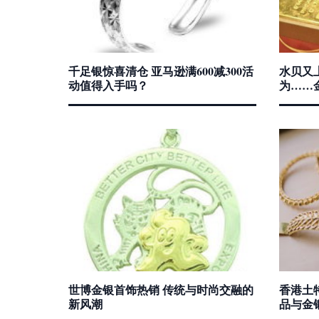
千足银惊喜清仓 亚马逊满600减300活
水贝又
动值得入手吗？
为……
世博金银首饰热销 传统与时尚交融的
香港土
新风潮
品与金