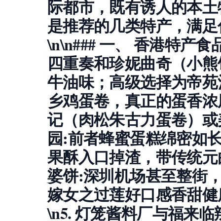
际都市，既有诱人的本土
是推荐的几类特产，满足
\n\n### 一、 香港特产食
四重奏和珍妮曲奇（小熊
牛油味；高级选择为帝苑酒
乡鸡蛋卷，真正的蛋香浓
记（肉松朱古力蛋卷）或美
园
:前者蜂蜜蛋糕绵密如
果酥入口掉渣，带传统元曲
婆饼
:深圳机场甚至整街
嫁女之过莲好口感香甜健
\n5.
灯笼酱料厂与福来临