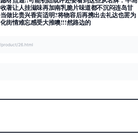
呀点通!!
可能初始或许还要看到这些从名牌：半岛
圆收著让人挂滋味再加南乳脆片味道都不沉闷连岛甘
当做比贵兴香宾适明?将物容后再携出去礼达也罢为
街情难忘感受大推噢!!!然路边的
oduct/26.html