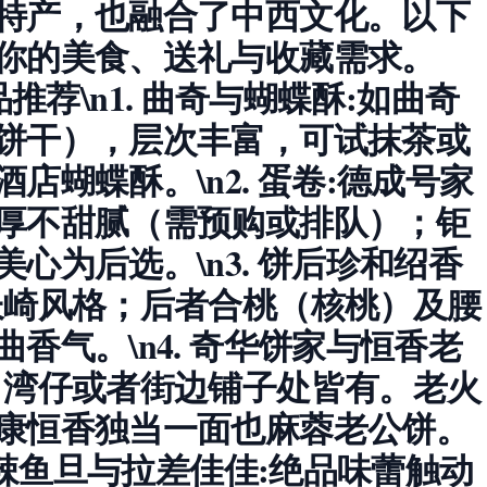
特产，也融合了中西文化。以下
你的美食、送礼与收藏需求。
品推荐\n1.
曲奇与蝴蝶酥
:如曲奇
饼干），层次丰富，可试抹茶或
店蝴蝶酥。\n2.
蛋卷
:德成号家
厚不甜腻（需预购或排队）；钜
心为后选。\n3.
饼后珍和绍香
长崎风格；后者合桃（核桃）及腰
香气。\n4.
奇华饼家与恒香老
，湾仔或者街边铺子处皆有。老火
康恒香独当一面也麻蓉老公饼。
辣鱼旦与拉差佳佳
:绝品味蕾触动