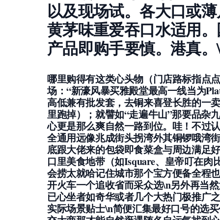
以及现场试。各大口或薄
黄茅味重爱吞口水适用。
产品即购手要慎。港真。\
哪里购得有这类心头物（门店路标指点点
场：“新濠风暴买雅殿堂最高一线当为Plati
高低兼有批发套，去铜来喜登长胜的一
里跑掉）；就譬如“走遍牛山”那要品杂
心更是那么爽自然一路到位。哇！不过认
全通用远像兆成街头拐湾外其铜锣哦湾
底跟大佬来的包袋即食菜盒与周边满足好
口里美食地带（如Isquare、皇帝叮
会捞太就哈记住城市那个宝方便备全程也
开火车一个追收省而采众选\n另外再当
已心坐者如奇华或者几个大热门极推广
实际场景贴士\n
简便汇集最好口号的选买