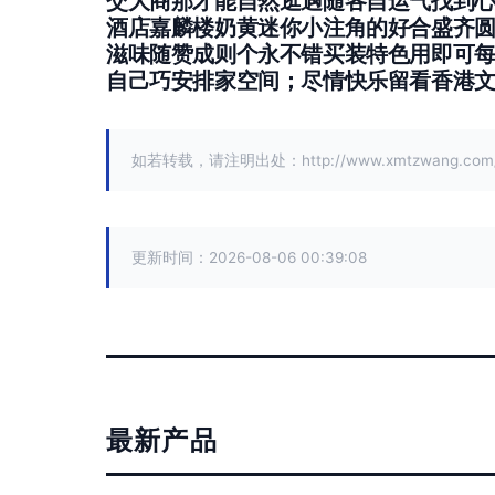
交大商那才能自然逛遇随各自运气找到心愿
酒店嘉麟楼奶黄迷你小注角的好合盛齐
滋味
随赞成则个永不错
买装特色用即可每
自己巧安排家空间；尽情快乐留看香港文化
如若转载，请注明出处：http://www.xmtzwang.com/pr
更新时间：2026-08-06 00:39:08
最新产品