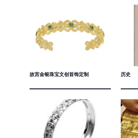
故宫金银珠宝文创首饰定制
历史